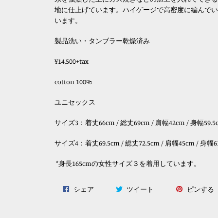
地に仕上げています。
ハイゲージで高密度に編んでい
います。
製品洗い・タンブラー乾燥済み
¥14,500+tax
cotton 100%
ユニセックス
サイズ3：着丈66cm / 総丈69cm / 肩幅42cm / 身幅59.5c
サイズ4：
着丈69.5cm / 総丈72.5cm / 肩幅45cm / 身幅6
*身長165cmの女性サイズ３を着用しています。
Facebook
Twitter
P
シェア
ツイート
ピンする
で
に
シ
投