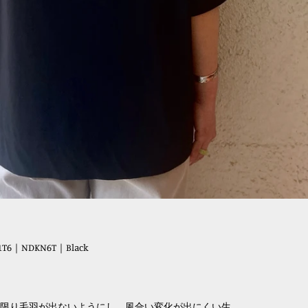
6｜NDKN6T｜Black
限り毛羽が出ないようにし、風合い変化が出にくい生