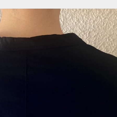
ン
す
る