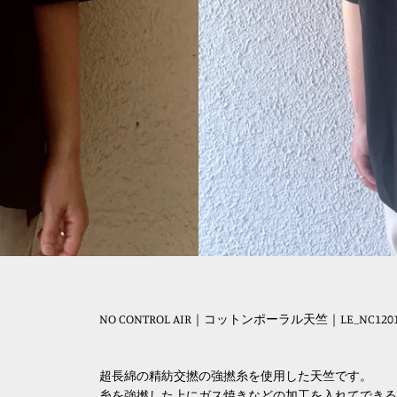
NO CONTROL AIR｜コットンポーラル天竺｜LE_NC1201T
超長綿の精紡交撚の強撚糸を使用した天竺です。
糸を強撚した上にガス焼きなどの加工を入れてできる