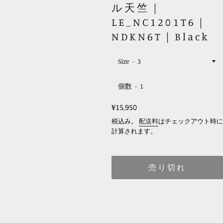
ル天竺｜
LE_NC1201T6｜
NDKN6T｜Black
Size
個数
レ
¥15,950
ギ
税込み。
配送料
はチェックアウト時に
ュ
計算されます。
ラ
ー
売り切れ
価
格