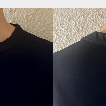
ェ
稿
ア
す
す
る
る