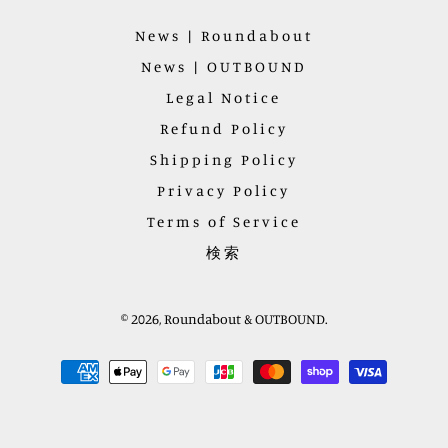
ー
価
News | Roundabout
格
News | OUTBOUND
Legal Notice
Refund Policy
Shipping Policy
Privacy Policy
Terms of Service
検索
© 2026,
Roundabout & OUTBOUND
.
お
支
払
い
方