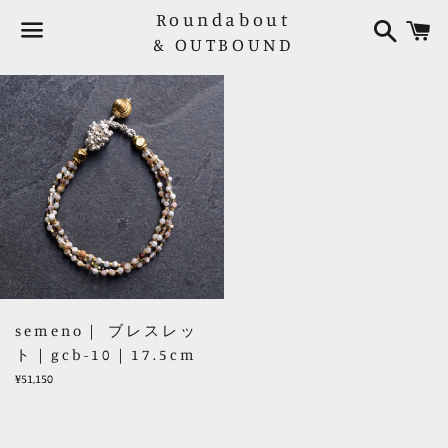
Roundabout
検
索
& OUTBOUND
メ
ニ
ュ
ー
semeno｜ ブレスレッ
ト｜gcb-10｜17.5cm
レ
¥51,150
ギ
ュ
ラ