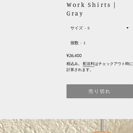
Work Shirts｜
Gray
サイズ
個数
レ
¥26,400
ギ
税込み。
配送料
はチェックアウト時に
ュ
計算されます。
ラ
ー
売り切れ
価
格