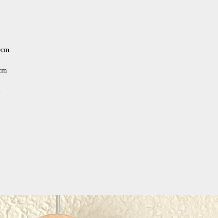
9cm
cm
m
interest
で
ピ
ン
す
る