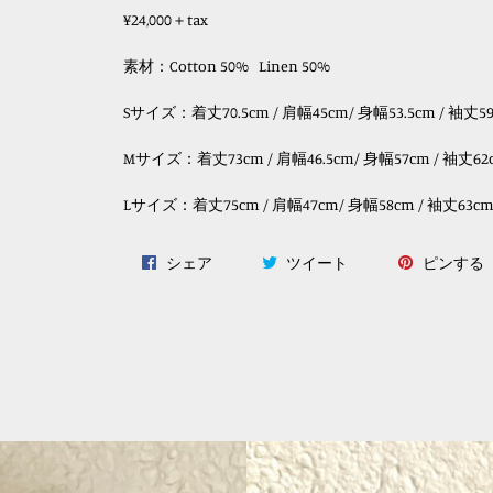
¥24,000＋tax
素材：Cotton 50%
Linen 50%
Sサイズ：着丈70.5cm / 肩幅45cm/ 身幅53.5cm / 袖丈5
Mサイズ：
着丈73cm / 肩幅46.5cm/ 身幅57cm / 袖丈62
Lサイズ：
着丈75cm / 肩幅47cm/ 身幅58cm / 袖丈63c
Facebook
Twitter
P
シェア
ツイート
ピンする
で
に
シ
投
ェ
稿
ア
す
す
る
る