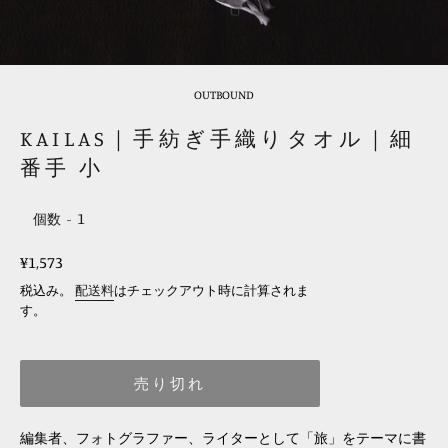
OUTBOUND
KAILAS｜手紡ぎ手織りタオル｜細
番手 小
個数
レ
¥1,573
ギ
税込み。
配送料
はチェックアウト時に計算されま
ュ
す。
ラ
ー
売り切れ
価
格
編集者、フォトグラファー、ライターとして「旅」をテーマに書