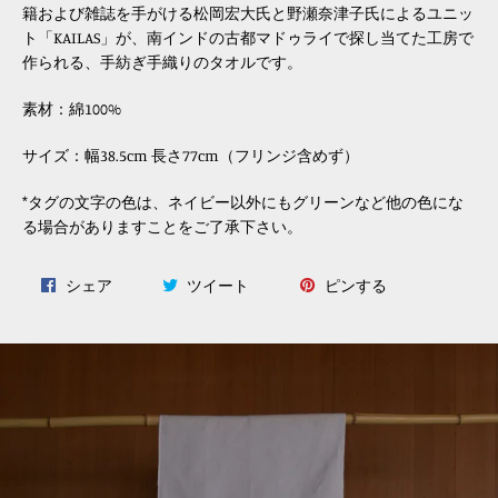
籍および雑誌を手がける松岡宏大氏と野瀬奈津子氏によるユニッ
ト「KAILAS」が、南インドの古都マドゥライで探し当てた工房で
作られる、手紡ぎ手織りのタオルです。
素材：綿100%
サイズ：幅38.5cm 長さ77cm（フリンジ含めず）
*タグの文字の色は、ネイビー以外にもグリーンなど他の色にな
る場合がありますことをご了承下さい。
Facebook
Twitter
Pinterest
シェア
ツイート
ピンする
で
に
で
シ
投
ピ
ェ
稿
ン
ア
す
す
す
る
る
る