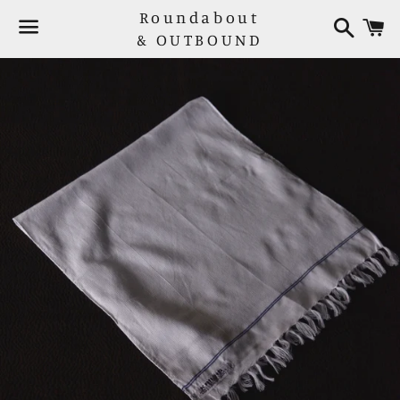
Roundabout
検
索
& OUTBOUND
メ
ニ
ュ
ー