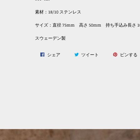
素材：18/10 ステンレス
サイズ：直径 75mm 高さ 50mm 持ち手込み長さ 1
スウェーデン製
Facebook
Twitter
P
シェア
ツイート
ピンする
で
に
シ
投
ェ
稿
ア
す
す
る
る