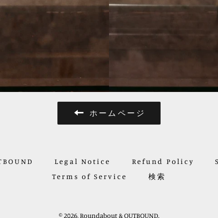
ホームページ
UTBOUND
Legal Notice
Refund Policy
Terms of Service
検索
© 2026,
Roundabout & OUTBOUND
.