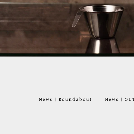
News | Roundabout
News | O