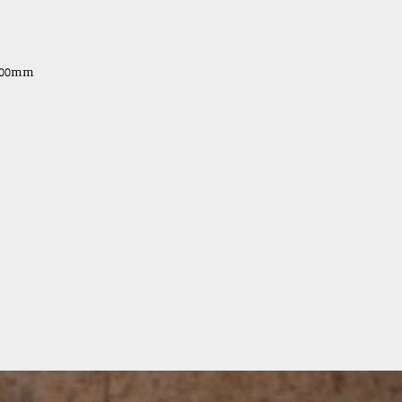
00mm
interest
で
ピ
ン
す
る