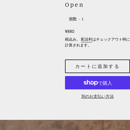
Open
個数
レ
¥880
ギ
税込み。
配送料
はチェックアウト時に
ュ
計算されます。
ラ
ー
カートに追加する
価
格
別のお支払い方法