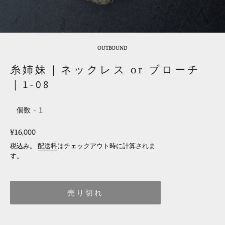
OUTBOUND
糸姉妹｜ネックレス or ブローチ
｜1-08
個数
レ
¥16,000
ギ
税込み。
配送料
はチェックアウト時に計算されま
ュ
す。
ラ
ー
売り切れ
価
格