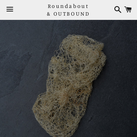
Roundabout
検
索
& OUTBOUND
メ
ニ
ュ
ー