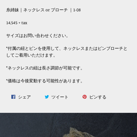
糸姉妹｜ネックレス or ブローチ ｜1-08
14,545 + tax
サイズはお問い合わせください。
*付属の紐とピンを使用して、ネックレスまたはピンブローチと
してご着用いただけます。
*ネックレスの紐は長さ調節が可能です。
*価格は今後変動する可能性があります。
Facebook
Twitter
Pinterest
シェア
ツイート
ピンする
で
に
で
シ
投
ピ
ェ
稿
ン
ア
す
す
す
る
る
る