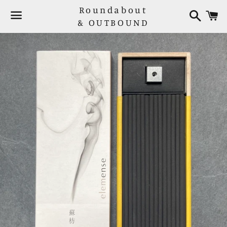
Roundabout
検
索
& OUTBOUND
メ
ニ
ュ
ー