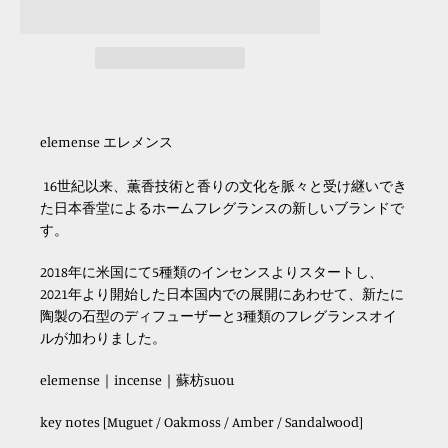
elemense エレメンス
16
世紀以来、薫香技術と香りの文化を脈々と受け継いでき
た日本香堂によるホームフレグランスの新しいブランドで
す。
2018
年に米国にて
5
種類のインセンスよりスタートし、
2021年より開始した日本国内での展開にあわせて、新たに
陶製の石型のディフューザーと
3
種類のフレグランスオイ
ルが加わりました。
elemense｜incense｜蘇枋suou
key notes
[Muguet / Oakmoss / Amber / Sandalwood]