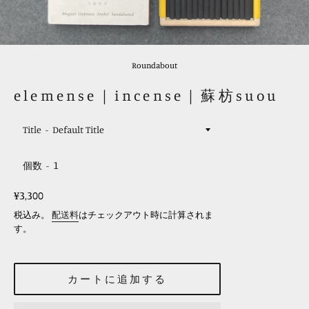
Roundabout
elemense｜incense｜蘇枋suou
Title
個数
レ
¥3,300
ギ
税込み。
配送料
はチェックアウト時に計算されま
ュ
す。
ラ
ー
カートに追加する
価
格