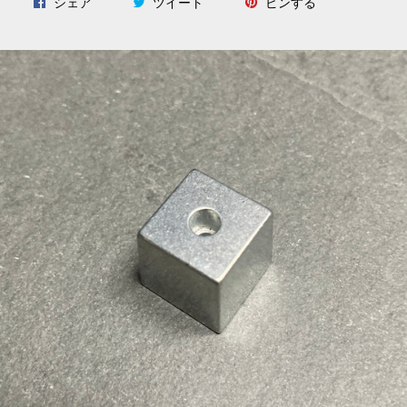
Facebook
Twitter
Pinterest
シェア
ツイート
ピンする
で
に
で
シ
投
ピ
ェ
稿
ン
ア
す
す
す
る
る
る