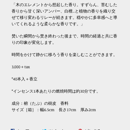
「⽊のエレメントから想起した香り。
すずらん、苔むした
香りから甘く深いアンバー、白檀
…
と植物の香りを織り交
ぜて移り変わるリレーが続きます。穏やかに多幸感へと導
いてくれるような柔らかな香りです。」
焚いた瞬間から焚き終わった後まで、
時間の経過と共に香
りの印象が変化します。
時間をかけて静かに移ろう香りを楽しむことができます。
3,000
＋
tax
*40
本入＋香立
*インセンス
1
本あたりの燃焼時間は約
30
分です。
成分：椨（たぶ）の樹皮 香料
サイズ［
箱］：幅
6.5cm
長さ
17cm
厚み
2cm