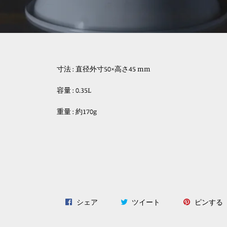
寸法 : 直径外寸50×高さ45 mm
容量 : 0.35L
重量 : 約170g
Facebook
Twitter
P
シェア
ツイート
ピンする
で
に
シ
投