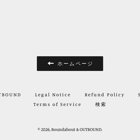
ェ
稿
ア
す
す
る
る
ホームページ
UTBOUND
Legal Notice
Refund Policy
Terms of Service
検索
© 2026,
Roundabout & OUTBOUND
.