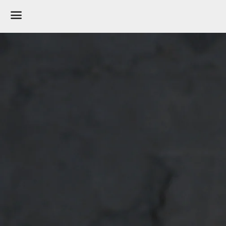
メ
ニ
ュ
ー