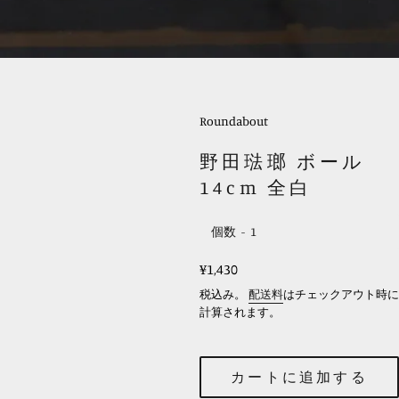
Roundabout
野田琺瑯 ボール
14cm 全白
個数
レ
¥1,430
ギ
税込み。
配送料
はチェックアウト時に
ュ
計算されます。
ラ
ー
カートに追加する
価