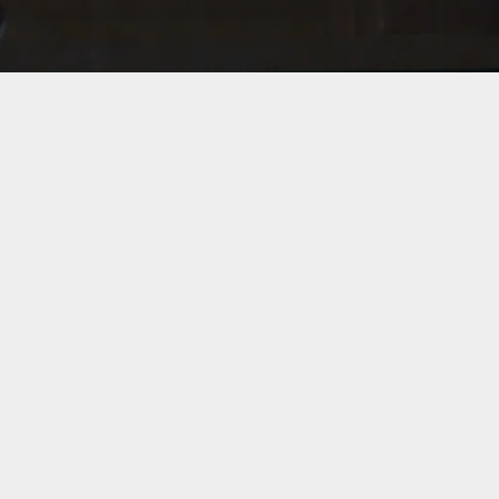
interest
で
ピ