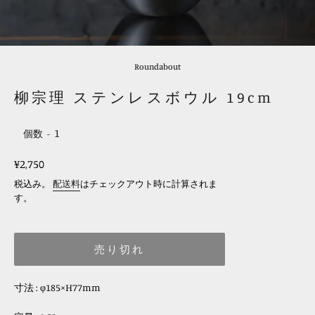
Roundabout
柳宗理 ステンレスボウル 19cm
個数
レ
¥2,750
ギ
税込み。
配送料
はチェックアウト時に計算されま
ュ
す。
ラ
ー
売り切れ
価
格
寸法 :
φ185×H77mm