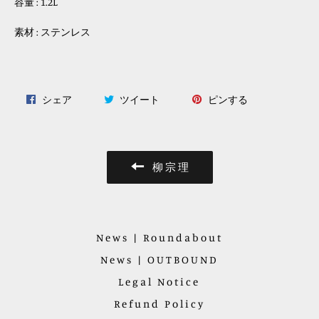
容量 : 1.2L
素材 : ステンレス
Facebook
Twitter
Pinterest
シェア
ツイート
ピンする
で
に
で
シ
投
ピ
ェ
稿
ン
ア
す
す
柳宗理
す
る
る
る
News | Roundabout
News | OUTBOUND
Legal Notice
Refund Policy