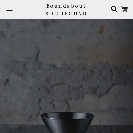
Roundabout
検
索
& OUTBOUND
メ
ニ
ュ
ー